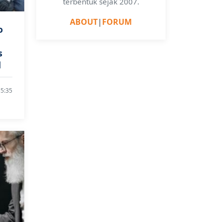
terbentuk sejak 2007.
ABOUT
|
FORUM
o
s
d
15:35