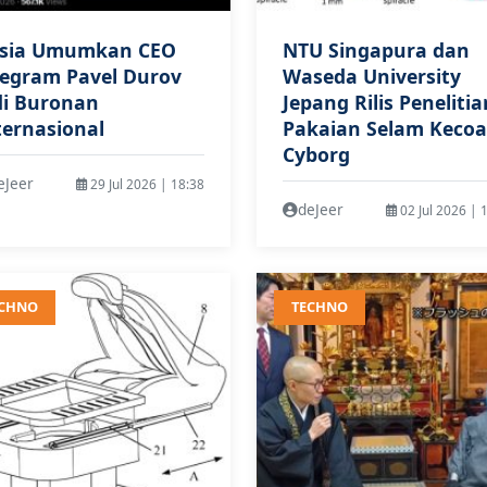
sia Umumkan CEO
NTU Singapura dan
legram Pavel Durov
Waseda University
di Buronan
Jepang Rilis Penelitia
ternasional
Pakaian Selam Keco
Cyborg
eJeer
29 Jul 2026 | 18:38
deJeer
02 Jul 2026 | 
ECHNO
TECHNO