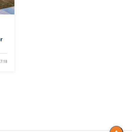
r
l
17:18