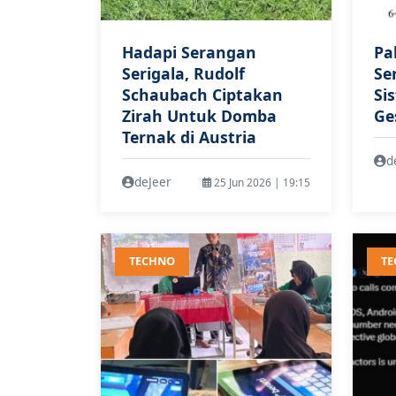
Hadapi Serangan
Pa
Serigala, Rudolf
Se
Schaubach Ciptakan
Si
Zirah Untuk Domba
Ge
Ternak di Austria
d
deJeer
25 Jun 2026 | 19:15
TECHNO
T