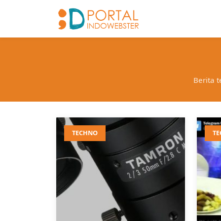
Berita t
TECHNO
T