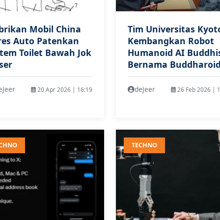
brikan Mobil China
Tim Universitas Kyot
res Auto Patenkan
Kembangkan Robot
stem Toilet Bawah Jok
Humanoid AI Buddhi
ser
Bernama Buddharoi
eJeer
deJeer
20 Apr 2026 | 16:19
26 Feb 2026 | 
ECHNO
TECHNO