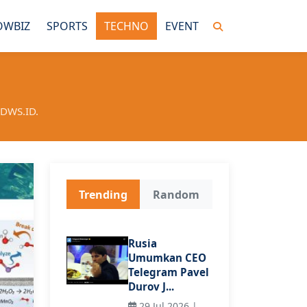
OWBIZ
SPORTS
TECHNO
EVENT
IDWS.ID.
Trending
Random
Rusia
Umumkan CEO
Telegram Pavel
Durov J...
29 Jul 2026 |