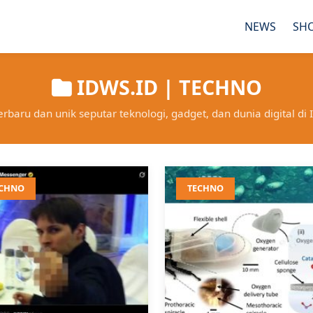
NEWS
SH
IDWS.ID | TECHNO
erbaru dan unik seputar teknologi, gadget, dan dunia digital di 
ECHNO
TECHNO