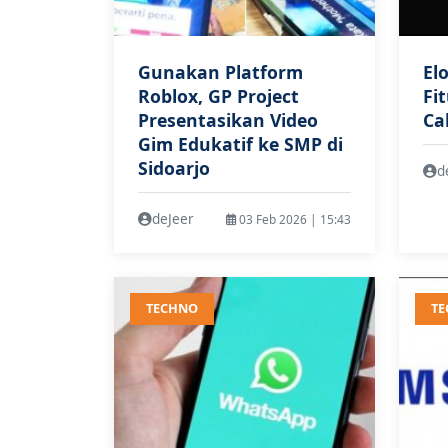
Gunakan Platform
El
Roblox, GP Project
Fi
Presentasikan Video
Ca
Gim Edukatif ke SMP di
Sidoarjo
d
deJeer
03 Feb 2026 | 15:43
TECHNO
T