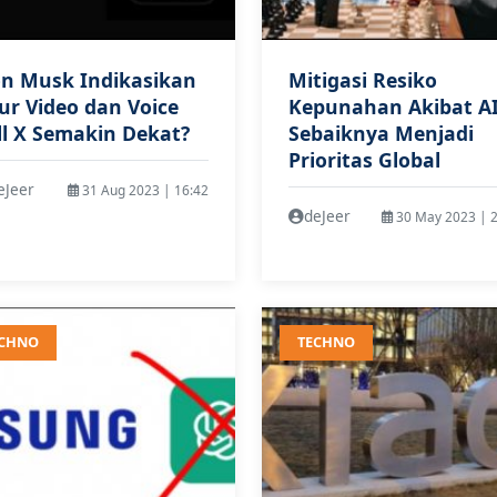
on Musk Indikasikan
Mitigasi Resiko
tur Video dan Voice
Kepunahan Akibat A
ll X Semakin Dekat?
Sebaiknya Menjadi
Prioritas Global
eJeer
31 Aug 2023 | 16:42
deJeer
30 May 2023 | 2
ECHNO
TECHNO