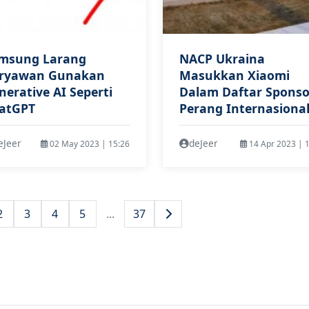
msung Larang
NACP Ukraina
ryawan Gunakan
Masukkan Xiaomi
nerative AI Seperti
Dalam Daftar Sponso
atGPT
Perang Internasiona
eJeer
deJeer
02 May 2023 | 15:26
14 Apr 2023 | 
2
3
4
5
...
37