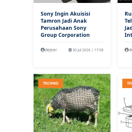
Sony Ingin Akuisisi
Ru
Tamron Jadi Anak
Te
Perusahaan Sony
Ja
Group Corporation
In
deJeer
d
30 Jul 2026 | 17:58
TECHNO
T