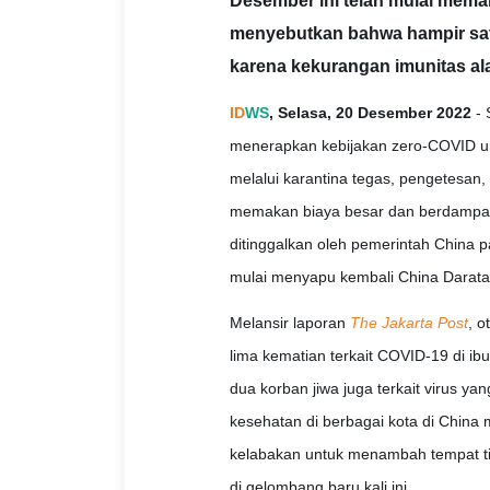
Desember ini telah mulai memak
menyebutkan bahwa hampir satu
karena kekurangan imunitas al
ID
WS
, Selasa, 20 Desember 2022
- 
menerapkan kebijakan zero-COVID u
melalui karantina tegas, pengetesan
memakan biaya besar dan berdampak
ditinggalkan oleh pemerintah China
mulai menyapu kembali China Darata
Melansir laporan
The Jakarta Post
, o
lima kematian terkait COVID-19 di ib
dua korban jiwa juga terkait virus yang
kesehatan di berbagai kota di China
kelabakan untuk menambah tempat tid
di gelombang baru kali ini.