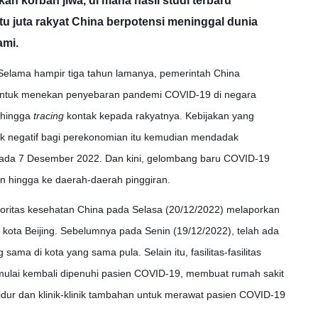
an korban jiwa, di mana hasil studi terbaru
 juta rakyat China berpotensi meninggal dunia
ami.
Selama hampir tiga tahun lamanya, pemerintah China
ntuk menekan penyebaran pandemi COVID-19 di negara
, hingga
tracing
kontak kepada rakyatnya. Kebijakan yang
 negatif bagi perekonomian itu kemudian mendadak
 pada 7 Desember 2022. Dan kini, gelombang baru COVID-19
n hingga ke daerah-daerah pinggiran.
toritas kesehatan China pada Selasa (20/12/2022) melaporkan
u kota Beijing. Sebelumnya pada Senin (19/12/2022), telah ada
 sama di kota yang sama pula. Selain itu, fasilitas-fasilitas
 mulai kembali dipenuhi pasien COVID-19, membuat rumah sakit
ur dan klinik-klinik tambahan untuk merawat pasien COVID-19