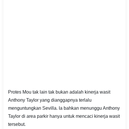
Protes Mou tak lain tak bukan adalah kinerja wasit
Anthony Taylor yang dianggapnya terlalu
menguntungkan Sevilla. Ia bahkan menunggu Anthony
Taylor di area parkir hanya untuk mencaci kinerja wasit
tersebut.