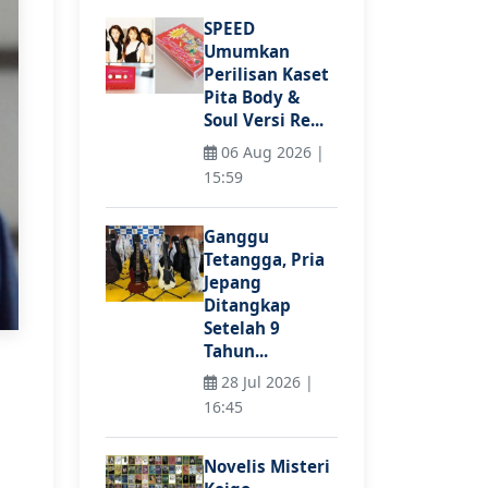
SPEED
Umumkan
Perilisan Kaset
Pita Body &
Soul Versi Re...
06 Aug 2026 |
15:59
Ganggu
Tetangga, Pria
Jepang
Ditangkap
Setelah 9
Tahun...
28 Jul 2026 |
16:45
Novelis Misteri