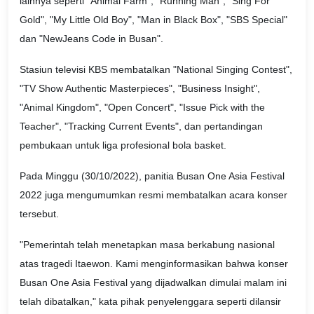
lainnya seperti "Animal Farm", "Running Man", "Sing For
Gold", "My Little Old Boy", "Man in Black Box", "SBS Special"
dan "NewJeans Code in Busan".
Stasiun televisi KBS membatalkan "National Singing Contest",
"TV Show Authentic Masterpieces", "Business Insight",
"Animal Kingdom", "Open Concert", "Issue Pick with the
Teacher", "Tracking Current Events", dan pertandingan
pembukaan untuk liga profesional bola basket.
Pada Minggu (30/10/2022), panitia Busan One Asia Festival
2022 juga mengumumkan resmi membatalkan acara konser
tersebut.
"Pemerintah telah menetapkan masa berkabung nasional
atas tragedi Itaewon. Kami menginformasikan bahwa konser
Busan One Asia Festival yang dijadwalkan dimulai malam ini
telah dibatalkan," kata pihak penyelenggara seperti dilansir